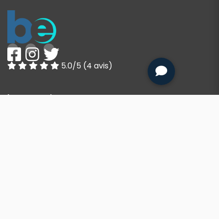
5.0/5 (4 avis)
boat-evasion
Le concept
Formules membres
Propriétaires
Partenaires
Questions fréquentes
Lacs & régions
Conditions générales
Protection des données
Contactez-nous
À propos de Boat-Evasion