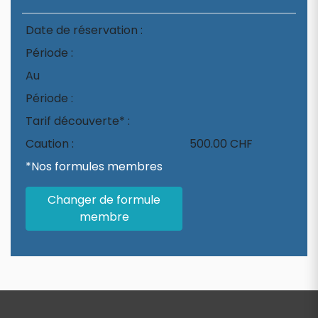
Date de réservation :
Période :
Au
Période :
Tarif découverte* :
Caution :
500.00 CHF
*Nos formules membres
Changer de formule
membre