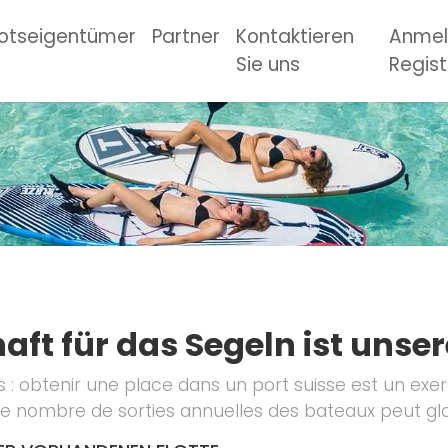
otseigentümer
Partner
Kontaktieren
Anmel
Sie uns
Regist
ft für das Segeln ist unser
s : obtenir une place dans un port suisse est un exe
le nombre de sorties annuelles des bateaux peut g