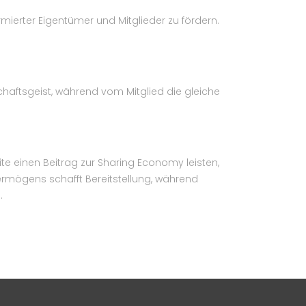
erter Eigentümer und Mitglieder zu fördern.
haftsgeist, während vom Mitglied die gleiche
te einen Beitrag zur Sharing Economy leisten,
rmögens schafft Bereitstellung, während
.