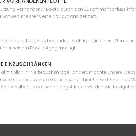
DER VORHANDENEN FLOTTE
Nutzung vorhandener Boote durch den Zusammenschluss informi
r Schweiz meistens eine Navigationslizenz ist.
insam zu nutzen, was besonders wichtig ist, in einem Gemeinsc
gentümer seinem Boot entgegenbringt.
E EINZUSCHRÄNKEN
ie allmählich ihr Verbrauchsmodell ändert, möchte unsere Websi
sste und respektvolle Gemeinschaft ihrer Umwelt und ihres Ve
on derselben Leidenschaft angetrieben werden wie Navigation